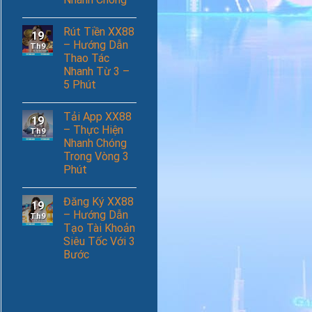
Rút Tiền XX88
19
– Hướng Dẫn
Th9
Thao Tác
Nhanh Từ 3 –
5 Phút
Tải App XX88
19
– Thực Hiện
Th9
Nhanh Chóng
Trong Vòng 3
Phút
Đăng Ký XX88
19
– Hướng Dẫn
Th9
Tạo Tài Khoản
Siêu Tốc Với 3
Bước