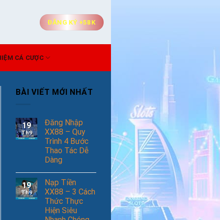
ĐĂNG KÝ +58K
HIỆM CÁ CƯỢC
BÀI VIẾT MỚI NHẤT
Đăng Nhập
19
XX88 – Quy
Th9
Trình 4 Bước
Thao Tác Dễ
Dàng
Nạp Tiền
19
XX88 – 3 Cách
Th9
Thức Thực
Hiện Siêu
Nhanh Chóng