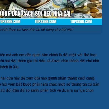
ách thức soi kèo nhà cái dễ dàng cho hội viên
iên mà anh em cần quan tâm chính là đối mặt với thể loại
 khi hai đội tham gia thi đấu sẽ được chia thành đội chủ nhà
hách là Xỉu.
 hai cửa này để xem đội nào giành phần thắng cuối cùng
o hội viên bắt buộc phải nắm chắc một số thông tin cơ bản
ch sử đối đầu để so sánh, phân tích và đưa ra sự lựa chọn