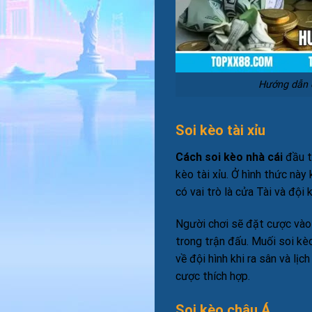
Hướng dẫn c
Soi kèo tài xỉu
Cách soi kèo nhà cái
đầu t
kèo tài xỉu. Ở hình thức này
có vai trò là cửa Tài và đội k
Người chơi sẽ đặt cược vào
trong trận đấu. Muối soi kè
về đội hình khi ra sân và lị
cược thích hợp.
Soi kèo châu Á