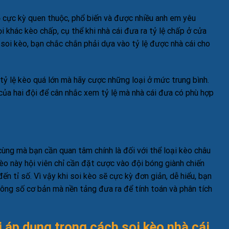
ộ cực kỳ quen thuộc, phổ biến và được nhiều anh em yêu
ọi khác kèo chấp, cụ thể khi nhà cái đưa ra tỷ lệ chấp ở cửa
 soi kèo, bạn chắc chắn phải dựa vào tỷ lệ được nhà cái cho
tỷ lệ kèo quá lớn mà hãy cược những loại ở mức trung bình.
ủa hai đội để cân nhắc xem tỷ lệ mà nhà cái đưa có phù hợp
cùng mà bạn cần quan tâm chính là đối với thể loại kèo châu
kèo này hội viên chỉ cần đặt cược vào đội bóng giành chiến
n tỉ số. Vì vậy khi soi kèo sẽ cực kỳ đơn giản, dễ hiểu, bạn
ông số cơ bản mà nền tảng đưa ra để tính toán và phân tích
i áp dụng trong cách soi kèo nhà cái