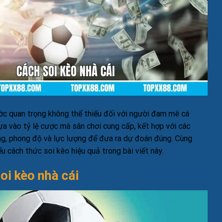
ớc quan trọng không thể thiếu đối với người đam mê cá
a vào tỷ lệ cược mà sân chơi cung cấp, kết hợp với các
ng, phong độ và lực lượng để đưa ra dự đoán đúng. Cùng
u cách thức soi kèo hiệu quả trong bài viết này.
oi kèo nhà cái