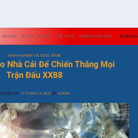
CASINO
ĐÁ GÀ
NỔ HŨ
THỂ THAO
HƯỚNG DẪN XX8
KINH NG
KINH NGHIỆM CÁ CƯỢC XX88
o Nhà Cái Để Chiến Thắng Mọi
Trận Đấu XX88
POSTED ON
19 THÁNG 9, 2025
BY
ADMIN