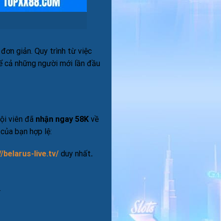
đơn giản. Quy trình từ việc
kể cả những người mới lần đầu
hội viên đã
nhận ngay 58K
về
của bạn hợp lệ:
//belarus-live.tv/
duy nhất
.
.