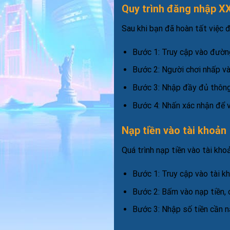
Quy trình đăng nhập X
Sau khi bạn đã hoàn tất việc 
Bước 1: Truy cập vào đường
Bước 2: Người chơi nhấp và
Bước 3: Nhập đầy đủ thông
Bước 4: Nhấn xác nhận để v
Nạp tiền vào tài khoản
Quá trình nạp tiền vào tài kho
Bước 1: Truy cập vào tài 
Bước 2: Bấm vào nạp tiền, 
Bước 3: Nhập số tiền cần n