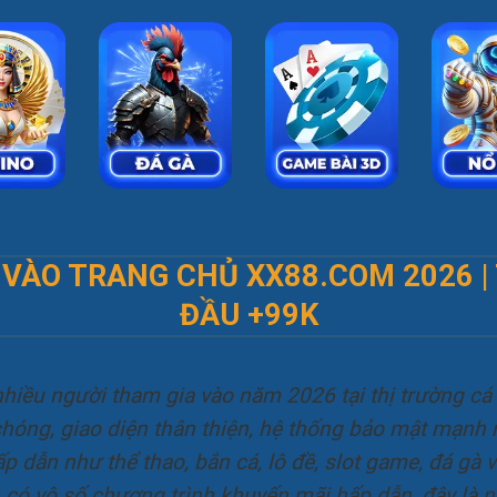
 VÀO TRANG CHỦ XX88.COM 2026 
ĐẦU +99K
nhiều người tham gia vào năm 2026 tại thị trường cá
chóng, giao diện thân thiện, hệ thống bảo mật mạnh
 dẫn như thể thao, bắn cá, lô đề, slot game, đá gà v
n có vô số chương trình khuyến mãi hấp dẫn, đây là 