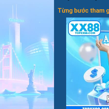
Từng bước tham gia