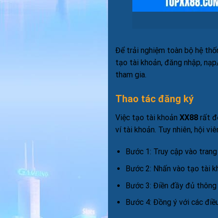
Để trải nghiệm toàn bộ hệ thốn
tạo tài khoản, đăng nhập, nạp
tham gia.
Thao tác đăng ký
Việc tạo tài khoản
XX88
rất đ
ví tài khoản. Tuy nhiên, hội v
Bước 1: Truy cập vào trang
Bước 2: Nhấn vào tạo tài k
Bước 3: Điền đầy đủ thông 
Bước 4: Đồng ý với các điề