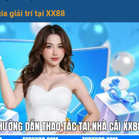
 giải trí tại XX88