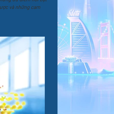
n lược và những cam