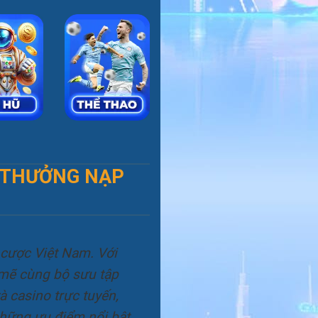
| THƯỞNG NẠP
 cược Việt Nam. Với
 mẽ cùng bộ sưu tập
à casino trực tuyến,
những ưu điểm nổi bật