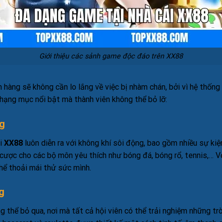
Giới thiệu các sảnh game độc đáo trên XX88
h hàng sẽ không cần lo lắng về việc bị nhàm chán, bởi vì hệ thống
hạng mục nổi bật mà thành viên không thể bỏ lỡ:
ng
i
XX88
luôn diễn ra với không khí sôi động, bao gồm nhiều sự kiệ
 cược cho các bộ môn yêu thích như bóng đá, bóng rổ, tennis,… V
thể thoải mái thử sức mình.
g
g thể bỏ qua, nơi mà tất cả hội viên có thể trải nghiệm những tr