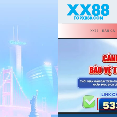
Skip
to
content
XX88
BẮN CÁ